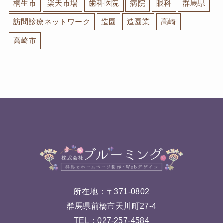
桐生市
楽天市場
歯科医院
病院
眼科
群馬県
訪問診療ネットワーク
造園
造園業
高崎
高崎市
所在地：〒371-0802
群馬県前橋市天川町27-4
TEL：
027-257-4584