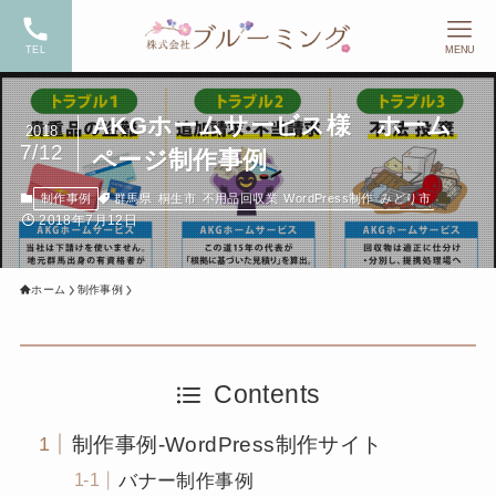
TEL
MENU
AKGホームサービス様 ホーム
2018
7/12
ページ制作事例
群馬県
桐生市
不用品回収業
WordPress制作
みどり市
制作事例
2018年7月12日
ホーム
制作事例
Contents
制作事例-WordPress制作サイト
バナー制作事例