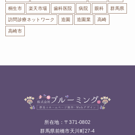
桐生市
楽天市場
歯科医院
病院
眼科
群馬県
訪問診療ネットワーク
造園
造園業
高崎
高崎市
所在地：〒371-0802
群馬県前橋市天川町27-4