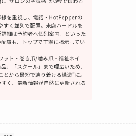
に“サロンの空気感”が3秒で伝わる
を重視し、電話・HotPepperの
かりやすく並列で配置。来店ハードルを
所詳細は予約者へ個別案内」といった
の配慮も、トップで丁寧に掲示してい
フット・巻き爪/噛み爪・福祉ネイ
商品」「スクール」まで幅広いため、
ことから最短で辿り着ける構造”に。
やすく、最新情報が自然に更新される