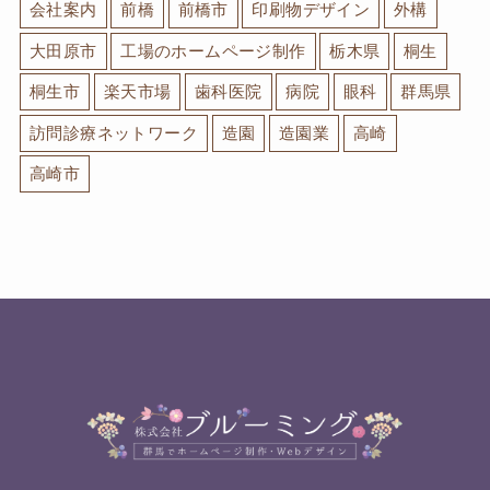
会社案内
前橋
前橋市
印刷物デザイン
外構
大田原市
工場のホームページ制作
栃木県
桐生
桐生市
楽天市場
歯科医院
病院
眼科
群馬県
訪問診療ネットワーク
造園
造園業
高崎
高崎市