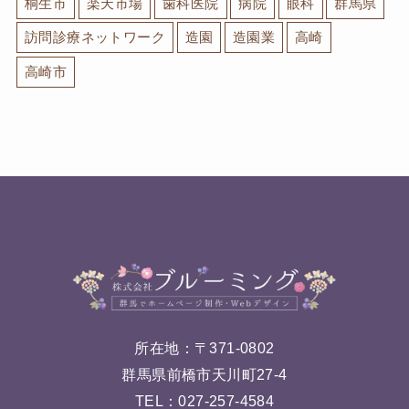
桐生市
楽天市場
歯科医院
病院
眼科
群馬県
訪問診療ネットワーク
造園
造園業
高崎
高崎市
所在地：〒371-0802
群馬県前橋市天川町27-4
TEL：
027-257-4584