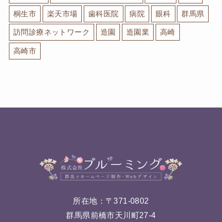
桐生市
楽天市場
歯科医院
病院
眼科
群馬県
訪問診療ネットワーク
造園
造園業
高崎
高崎市
所在地：〒371-0802
群馬県前橋市天川町27-4